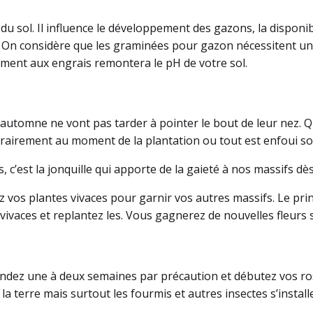
 du sol. Il influence le développement des gazons, la disponib
l. On considère que les graminées pour gazon nécessitent un 
ement aux engrais remontera le pH de votre sol.
automne ne vont pas tarder à pointer le bout de leur nez. 
trairement au moment de la plantation ou tout est enfoui so
, c’est la jonquille qui apporte de la gaieté à nos massifs dès 
z vos plantes vivaces pour garnir vos autres massifs. Le pr
s vivaces et replantez les. Vous gagnerez de nouvelles fleur
endez une à deux semaines par précaution et débutez vos rosi
 la terre mais surtout les fourmis et autres insectes s’install