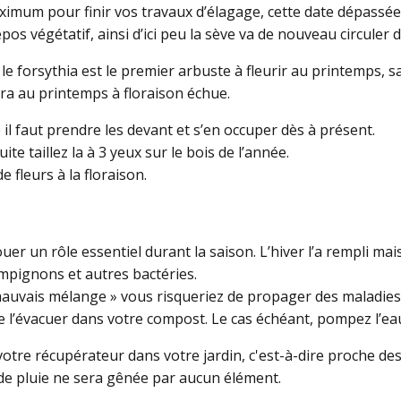
imum pour finir vos travaux d’élagage, cette date dépassée,
s végétatif, ainsi d’ici peu la sève va de nouveau circuler d
 forsythia est le premier arbuste à fleurir au printemps, s
fera au printemps à floraison échue.
 il faut prendre les devant et s’en occuper dès à présent.
e taillez la à 3 yeux sur le bois de l’année.
fleurs à la floraison.
uer un rôle essentiel durant la saison. L’hiver l’a rempli mai
ampignons et autres bactéries.
 mauvais mélange » vous risqueriez de propager des maladies
e l’évacuer dans votre compost. Le cas échéant, pompez l’eau
votre récupérateur dans votre jardin, c'est-à-dire proche de
 de pluie ne sera gênée par aucun élément.